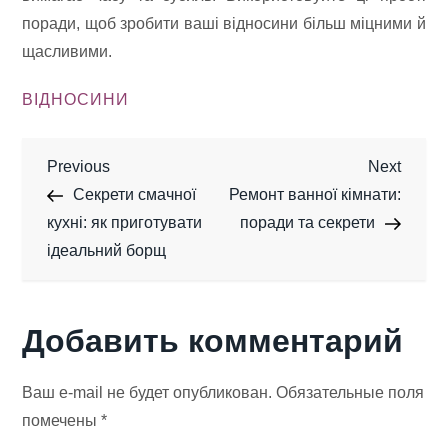
поради, щоб зробити ваші відносини більш міцними й
щасливими.
ВІДНОСИНИ
Н
Previous
Next
Previous
Next
Post
Post
Секрети смачної
Ремонт ванної кімнати:
а
кухні: як приготувати
поради та секрети
ідеальний борщ
в
и
Добавить комментарий
г
Ваш e-mail не будет опубликован.
Обязательные поля
а
помечены
*