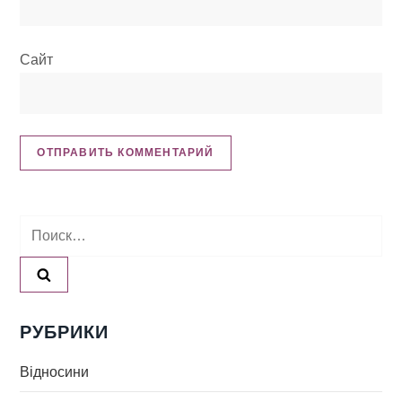
я
Сайт
м
Найти:
РУБРИКИ
Відносини