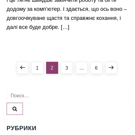
додому за комп’ютер. І здається, що ось воно –
довгоочікуване щастя та справжнє кохання, і
далі все буде добре. […]
Н
Previous
Page
Page
Page
Page
Next
1
2
3
…
6
а
page
page
Найти:
в
и
г
РУБРИКИ