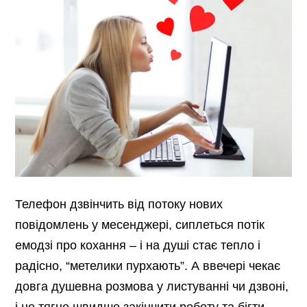
Телефон дзвінчить від потоку нових
повідомлень у месенджері, сиплеться потік
емодзі про кохання – і на душі стає тепло і
радісно, “метелики пурхають”. А ввечері чекає
довга душевна розмова у листуванні чи дзвоні,
і це тягне швидше закінчити роботу та бігти