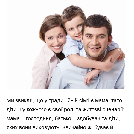
Ми звикли, що у традиційній сім’ї є мама, тато,
діти. І у кожного є свої ролі та життєві сценарії:
мама – господиня, батько – здобувач та діти,
яких вони виховують. Звичайно ж, буває й